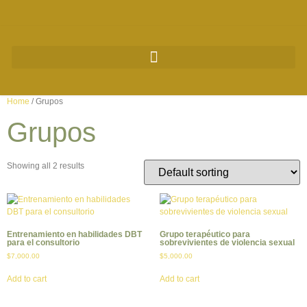
Home
/ Grupos
Grupos
Showing all 2 results
Entrenamiento en habilidades DBT
Grupo terapéutico para
para el consultorio
sobrevivientes de violencia sexual
$
7,000.00
$
5,000.00
Add to cart
Add to cart